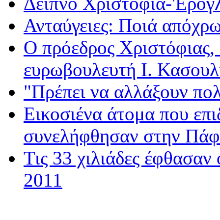
Δείπνο Χριστόφια-'Ερογ
Ανταύγειες: Ποιά απόχρω
Ο πρόεδρος Χριστόφιας, 
ευρωβουλευτή Ι. Κασουλ
"Πρέπει να αλλάξουν πο
Εικοσιένα άτομα που επι
συνελήφθησαν στην Πά
Τις 33 χιλιάδες έφθασαν 
2011