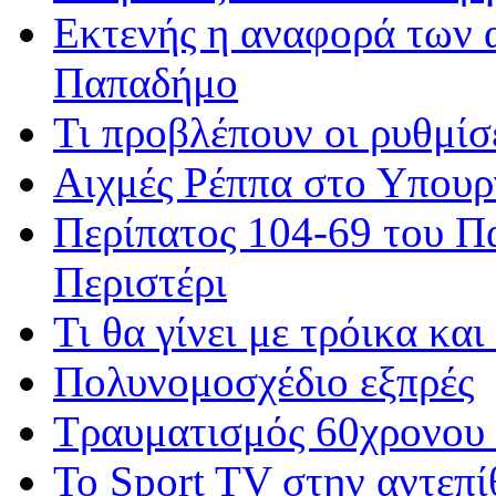
Εκτενής η αναφορά των
Παπαδήμο
Τι προβλέπουν οι ρυθμίσ
Αιχμές Ρέππα στο Υπουρ
Περίπατος 104-69 του Π
Περιστέρι
Τι θα γίνει με τρόικα και
Πολυνομοσχέδιο εξπρές
Τραυματισμός 60χρονου
Το Sport TV στην αντεπί