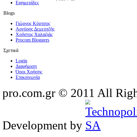
Εφημερίδες
Blogs
Γιώργος Κύρτσος
Αργύρης Δεμερτζής
Χρήστος Χαλαζιάς
Procom Bloggers
Σχετικά
Login
Διαφήμιση
Όροι Χρήσης
Επικοινωνία
pro.com.gr © 2011 All Rig
Development by