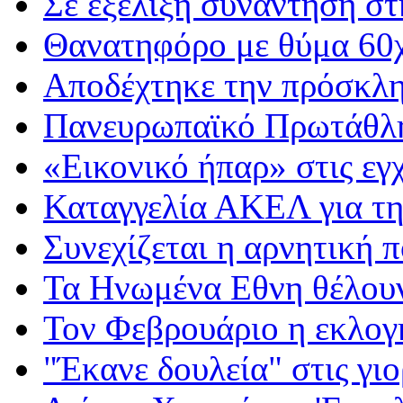
Σε εξέλιξη συνάντηση σ
Θανατηφόρο με θύμα 60
Αποδέχτηκε την πρόσκλ
Πανευρωπαϊκό Πρωτάθλ
«Εικονικό ήπαρ» στις εγ
Καταγγελία ΑΚΕΛ για τ
Συνεχίζεται η αρνητική 
Τα Ηνωμένα Εθνη θέλου
Τον Φεβρουάριο η εκλογ
"Έκανε δουλεία" στις γι