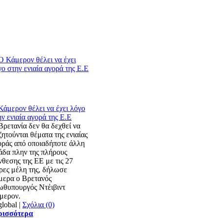
Κάμερον θέλει να έχει λόγο
ην ενιαία αγορά της Ε.Ε
Βρετανία δεν θα δεχθεί να
ητούνται θέματα της ενιαίας
οράς από οποιαδήποτε άλλη
άδα πλην της πλήρους
νθεσης της ΕΕ με τις 27
ρες μέλη της, δήλωσε
μερα ο Βρετανός
ωθυπουργός Ντέιβιντ
μερον.
|
Σχόλια (0)
ρισσότερα