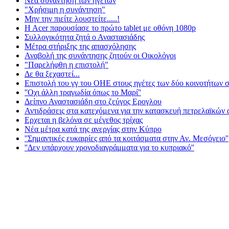
Νέα συνάντηση των ηγετών
"Χρήσιμη η συνάντηση"
Μην την πιείτε λουστείτε.....!
H Acer παρουσίασε το πρώτο tablet με οθόνη 1080p
Συλλογικότητα ζητά ο Αναστασιάδης
Μέτρα στήριξης της απασχόλησης
Αναβολή της συνάντησης ζητούν οι Οικολόγοι
"Παρελήφθη η επιστολή"
Δε θα ξεχαστεί...
Επιστολή του γγ του ΟΗΕ στους ηγέτες των δύο κοινοτήτων 
''Οχι άλλη τραγωδία όπως το Μαρί''
Δείπνο Αναστασιάδη στο ζεύγος Ερογλου
Αντιδράσεις στα κατεχόμενα για την κατασκευή πετρελαϊκών
Ερχεται η βελόνα σε μέγεθος τρίχας
Νέα μέτρα κατά της ανεργίας στην Κύπρο
''Σημαντικές ευκαιρίες από τα κοιτάσματα στην Αν. Μεσόγειο''
''Δεν υπάρχουν χρονοδιαγράμματα για το κυπριακό''