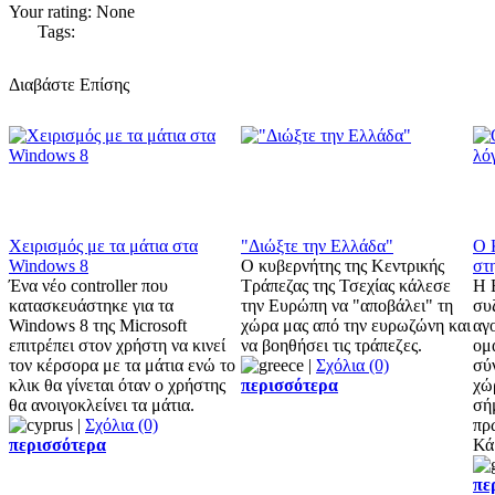
Your rating:
None
Tags:
Διαβάστε Επίσης
Χειρισμός με τα μάτια στα
"Διώξτε την Ελλάδα"
Ο 
Windows 8
Ο κυβερνήτης της Κεντρικής
στ
Ένα νέο controller που
Τράπεζας της Τσεχίας κάλεσε
Η 
κατασκευάστηκε για τα
την Ευρώπη να "αποβάλει" τη
συζ
Windows 8 της Microsoft
χώρα μας από την ευρωζώνη και
αγ
επιτρέπει στον χρήστη να κινεί
να βοηθήσει τις τράπεζες.
ομ
τον κέρσορα με τα μάτια ενώ το
|
Σχόλια (0)
σύ
κλικ θα γίνεται όταν ο χρήστης
περισσότερα
χώ
θα ανοιγοκλείνει τα μάτια.
σή
|
Σχόλια (0)
πρ
περισσότερα
Κά
πε