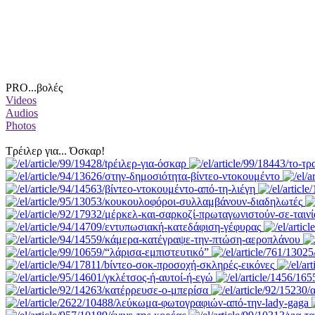
PRO...βολές
Videos
Audios
Photos
Tρέιλερ για... Όσκαρ!