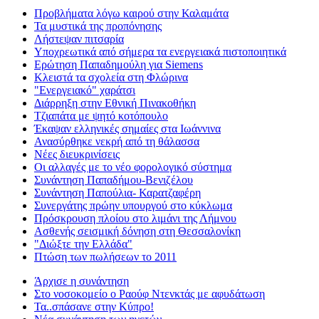
Προβλήματα λόγω καιρού στην Καλαμάτα
Τα μυστικά της προπόνησης
Λήστεψαν πιτσαρία
Υποχρεωτικά από σήμερα τα ενεργειακά πιστοποιητικά
Ερώτηση Παπαδημούλη για Siemens
Κλειστά τα σχολεία στη Φλώρινα
"Ενεργειακό" χαράτσι
Διάρρηξη στην Εθνική Πινακοθήκη
Τζιαπάτα με ψητό κοτόπουλο
Έκαψαν ελληνικές σημαίες στα Ιωάννινα
Ανασύρθηκε νεκρή από τη θάλασσα
Νέες διευκρινίσεις
Οι αλλαγές με το νέο φορολογικό σύστημα
Συνάντηση Παπαδήμου-Βενιζέλου
Συνάντηση Παπούλια- Καρατζαφέρη
Συνεργάτης πρώην υπουργού στο κύκλωμα
Πρόσκρουση πλοίου στο λιμάνι της Λήμνου
Ασθενής σεισμική δόνηση στη Θεσσαλονίκη
"Διώξτε την Ελλάδα"
Πτώση των πωλήσεων το 2011
Άρχισε η συνάντηση
Στο νοσοκομείο ο Ραούφ Ντενκτάς με αφυδάτωση
Τα..σπάσανε στην Κύπρο!