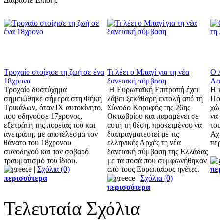
Διαβάστε Επίσης
Τροχαίο στοίχισε τη ζωή σε ένα
Τι λέει ο Μπαγί για τη νέα
Ο 
18χρονο
δανειακή σύμβαση
Λα
Τροχαίο δυστύχημα
Η Ευρωπαϊκή Επιτροπή έχει
Η 
σημειώθηκε σήμερα στη Φήκη
λάβει ξεκάθαρη εντολή από τη
Πο
Τρικάλων, όταν ΙΧ αυτοκίνητο,
Σύνοδο Κορυφής της 26ης
χώ
που οδηγούσε 17χρονος,
Οκτωβρίου και παραμένει σε
να
εξετράπη της πορείας του και
αυτή τη θέση, προκειμένου να
του
ανετράπη, με αποτέλεσμα τον
διαπραγματευτεί με τις
Αχμ
θάνατο του 18χρονου
ελληνικές Αρχές τη νέα
πε
συνοδηγού και τον σοβαρό
δανειακή σύμβαση της Ελλάδας
τραυματισμό του ίδιου.
με τα ποσά που συμφωνήθηκαν
|
Σχόλια (0)
από τους Ευρωπαίους ηγέτες.
πε
περισσότερα
|
Σχόλια (0)
περισσότερα
Τελευταία Σχόλια