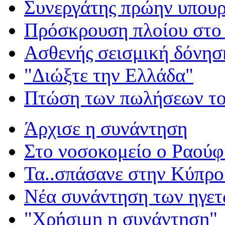
Συνεργάτης πρώην υπου
Πρόσκρουση πλοίου στο 
Ασθενής σεισμική δόνησ
"Διώξτε την Ελλάδα"
Πτώση των πωλήσεων το
Άρχισε η συνάντηση
Στο νοσοκομείο ο Ραούφ
Τα..σπάσανε στην Κύπρο
Νέα συνάντηση των ηγε
"Χρήσιμη η συνάντηση"