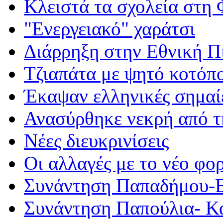
Κλειστά τα σχολεία στη
"Ενεργειακό" χαράτσι
Διάρρηξη στην Εθνική Π
Τζιαπάτα με ψητό κοτόπ
Έκαψαν ελληνικές σημαί
Ανασύρθηκε νεκρή από 
Νέες διευκρινίσεις
Οι αλλαγές με το νέο φο
Συνάντηση Παπαδήμου-Β
Συνάντηση Παπούλια- Κ