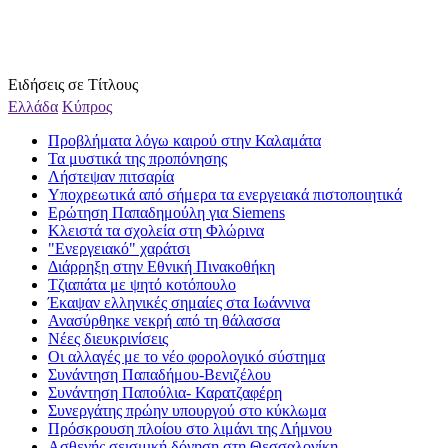
Ειδήσεις σε Τίτλους
Ελλάδα
Κύπρος
Προβλήματα λόγω καιρού στην Καλαμάτα
Τα μυστικά της προπόνησης
Λήστεψαν πιτσαρία
Υποχρεωτικά από σήμερα τα ενεργειακά πιστοποιητικά
Ερώτηση Παπαδημούλη για Siemens
Κλειστά τα σχολεία στη Φλώρινα
"Ενεργειακό" χαράτσι
Διάρρηξη στην Εθνική Πινακοθήκη
Τζιαπάτα με ψητό κοτόπουλο
Έκαψαν ελληνικές σημαίες στα Ιωάννινα
Ανασύρθηκε νεκρή από τη θάλασσα
Νέες διευκρινίσεις
Οι αλλαγές με το νέο φορολογικό σύστημα
Συνάντηση Παπαδήμου-Βενιζέλου
Συνάντηση Παπούλια- Καρατζαφέρη
Συνεργάτης πρώην υπουργού στο κύκλωμα
Πρόσκρουση πλοίου στο λιμάνι της Λήμνου
Ασθενής σεισμική δόνηση στη Θεσσαλονίκη