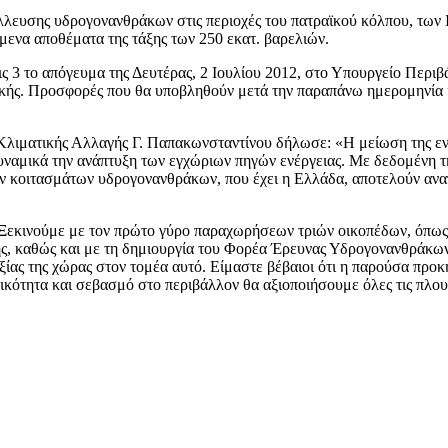
υσης υδρογονανθράκων στις περιοχές του πατραϊκού κόλπου, των Ιω
μενα αποθέματα της τάξης των 250 εκατ. βαρελιών.
3 το απόγευμα της Δευτέρας, 2 Ιουλίου 2012, στο Υπουργείο Περιβά
ικής. Προσφορές που θα υποβληθούν μετά την παραπάνω ημερομηνία 
λιματικής Αλλαγής Γ. Παπακωνσταντίνου δήλωσε: «Η μείωση της ενερ
δυναμικά την ανάπτυξη των εγχώριων πηγών ενέργειας. Με δεδομένη 
ν κοιτασμάτων υδρογονανθράκων, που έχει η Ελλάδα, αποτελούν ανα
Ξεκινούμε με τον πρώτο γύρο παραχωρήσεων τριών οικοπέδων, όπως ε
Κρήτης, καθώς και με τη δημιουργία του Φορέα Έρευνας Υδρογονανθρ
ξίας της χώρας στον τομέα αυτό. Είμαστε βέβαιοι ότι η παρούσα προ
τικότητα και σεβασμό στο περιβάλλον θα αξιοποιήσουμε όλες τις πλο