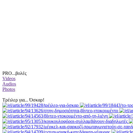
PRO...βολές
Videos
Audios
Photos
Tρέιλερ για... Όσκαρ!