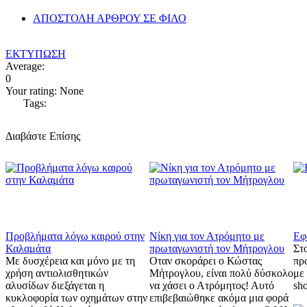
ΑΠΟΣΤΟΛΗ ΑΡΘΡΟΥ ΣΕ ΦΙΛΟ
ΕΚΤΥΠΩΣΗ
Average:
0
Your rating:
None
Tags:
Διαβάστε Επίσης
Προβλήματα λόγω καιρού στην
Νίκη για τον Ατρόμητο με
Εφ
Καλαμάτα
πρωταγωνιστή τον Μήτρογλου
Στ
Με δυσχέρεια και μόνο με τη
Οταν σκοράρει ο Κώστας
πρ
χρήση αντιολισθητικών
Μήτρογλου, είναι πολύ δύσκολο
με 
αλυσίδων διεξάγεται η
να χάσει ο Ατρόμητος! Αυτό
sho
κυκλοφορία των οχημάτων στην
επιβεβαιώθηκε ακόμα μια φορά