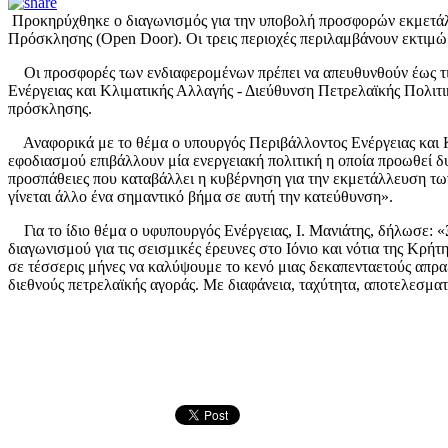
Προκηρύχθηκε ο διαγωνισμός για την υποβολή προσφορών εκμετάλλε
Πρόσκλησης (Open Door). Οι τρεις περιοχές περιλαμβάνουν εκτιμώ
Οι προσφορές των ενδιαφερομένων πρέπει να απευθυνθούν έως τις 
Ενέργειας και Κλιματικής Αλλαγής - Διεύθυνση Πετρελαϊκής Πολιτ
πρόσκλησης.
Αναφορικά με το θέμα ο υπουργός Περιβάλλοντος Ενέργειας και Κ
εφοδιασμού επιβάλλουν μία ενεργειακή πολιτική η οποία προωθεί 
προσπάθειες που καταβάλλει η κυβέρνηση για την εκμετάλλευση τω
γίνεται άλλο ένα σημαντικό βήμα σε αυτή την κατεύθυνση».
Για το ίδιο θέμα ο υφυπουργός Ενέργειας, Ι. Μανιάτης, δήλωσε: «
διαγωνισμού για τις σεισμικές έρευνες στο Ιόνιο και νότια της 
σε τέσσερις μήνες να καλύψουμε το κενό μιας δεκαπενταετούς απρα
διεθνούς πετρελαϊκής αγοράς. Με διαφάνεια, ταχύτητα, αποτελεσμα