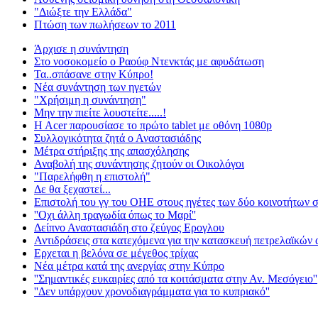
"Διώξτε την Ελλάδα"
Πτώση των πωλήσεων το 2011
Άρχισε η συνάντηση
Στο νοσοκομείο ο Ραούφ Ντενκτάς με αφυδάτωση
Τα..σπάσανε στην Κύπρο!
Νέα συνάντηση των ηγετών
"Χρήσιμη η συνάντηση"
Μην την πιείτε λουστείτε.....!
H Acer παρουσίασε το πρώτο tablet με οθόνη 1080p
Συλλογικότητα ζητά ο Αναστασιάδης
Μέτρα στήριξης της απασχόλησης
Αναβολή της συνάντησης ζητούν οι Οικολόγοι
"Παρελήφθη η επιστολή"
Δε θα ξεχαστεί...
Επιστολή του γγ του ΟΗΕ στους ηγέτες των δύο κοινοτήτων 
''Οχι άλλη τραγωδία όπως το Μαρί''
Δείπνο Αναστασιάδη στο ζεύγος Ερογλου
Αντιδράσεις στα κατεχόμενα για την κατασκευή πετρελαϊκών
Ερχεται η βελόνα σε μέγεθος τρίχας
Νέα μέτρα κατά της ανεργίας στην Κύπρο
''Σημαντικές ευκαιρίες από τα κοιτάσματα στην Αν. Μεσόγειο''
''Δεν υπάρχουν χρονοδιαγράμματα για το κυπριακό''