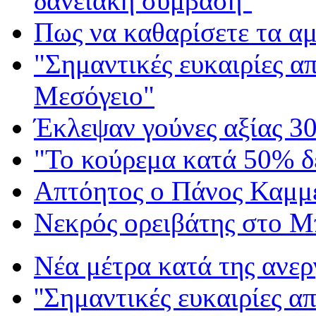
δανειακή σύμβαση''
Πως να καθαρίσετε τα α
"Σημαντικές ευκαιρίες α
Μεσόγειο"
Έκλεψαν γούνες αξίας 3
"Το κούρεμα κατά 50% δε
Απτόητος ο Πάνος Καμμ
Νεκρός ορειβάτης στο Μ
Νέα μέτρα κατά της ανερ
''Σημαντικές ευκαιρίες α