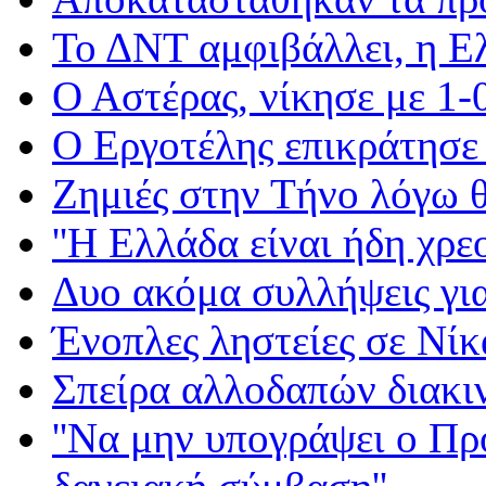
Το ΔΝΤ αμφιβάλλει, η Ε
Ο Αστέρας, νίκησε με 1-
Ο Εργοτέλης επικράτησε
Ζημιές στην Τήνο λόγω
''Η Ελλάδα είναι ήδη χρε
Δυο ακόμα συλλήψεις γι
Ένοπλες ληστείες σε Νίκ
Σπείρα αλλοδαπών διακι
''Να μην υπογράψει ο Πρ