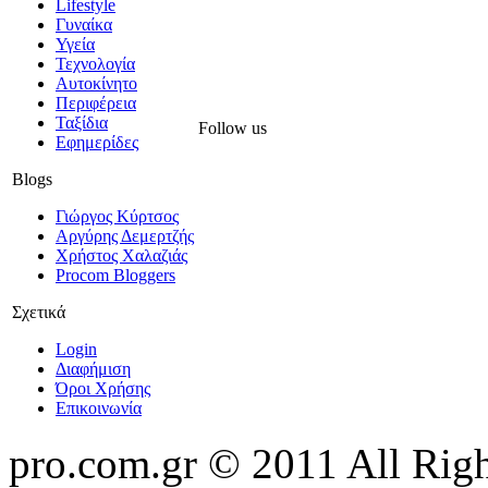
Lifestyle
Γυναίκα
Υγεία
Τεχνολογία
Αυτοκίνητο
Περιφέρεια
Ταξίδια
Follow us
Εφημερίδες
Blogs
Γιώργος Κύρτσος
Αργύρης Δεμερτζής
Χρήστος Χαλαζιάς
Procom Bloggers
Σχετικά
Login
Διαφήμιση
Όροι Χρήσης
Επικοινωνία
pro.com.gr © 2011 All Rig