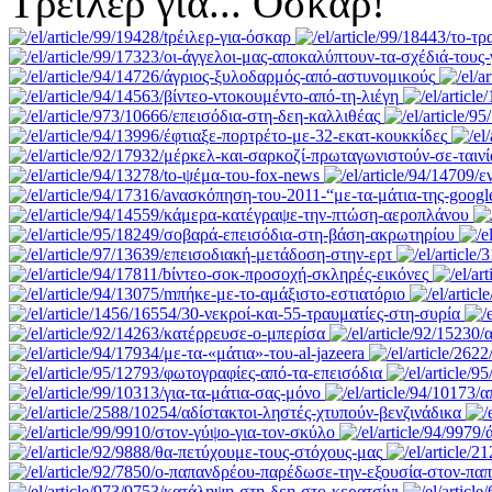
Tρέιλερ για... Όσκαρ!