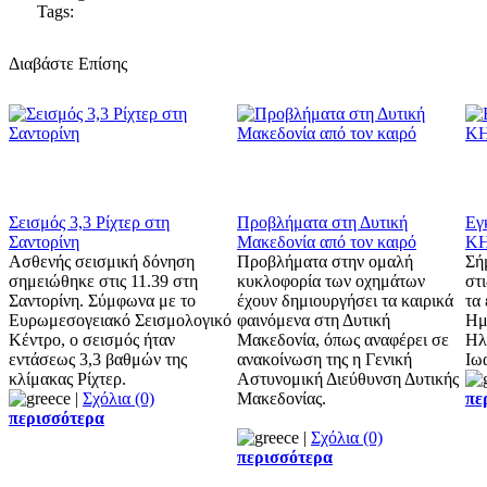
Tags:
Διαβάστε Επίσης
Σεισμός 3,3 Ρίχτερ στη
Προβλήματα στη Δυτική
Εγ
Σαντορίνη
Μακεδονία από τον καιρό
Κ
Ασθενής σεισμική δόνηση
Προβλήματα στην ομαλή
Σή
σημειώθηκε στις 11.39 στη
κυκλοφορία των οχημάτων
στι
Σαντορίνη. Σύμφωνα με το
έχουν δημιουργήσει τα καιρικά
τα
Ευρωμεσογειακό Σεισμολογικό
φαινόμενα στη Δυτική
Ημ
Κέντρο, ο σεισμός ήταν
Μακεδονία, όπως αναφέρει σε
Ηλ
εντάσεως 3,3 βαθμών της
ανακοίνωση της η Γενική
Ιω
κλίμακας Ρίχτερ.
Αστυνομική Διεύθυνση Δυτικής
|
Σχόλια (0)
Μακεδονίας.
πε
περισσότερα
|
Σχόλια (0)
περισσότερα