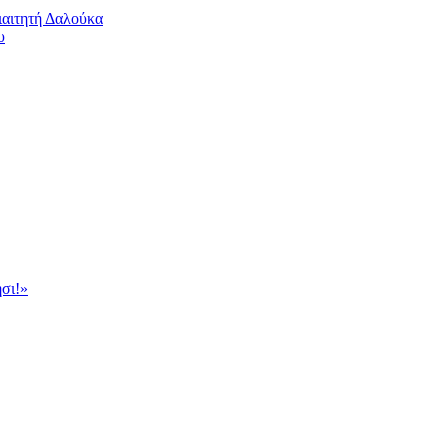
ιαιτητή Δαλούκα
υ
σι!»