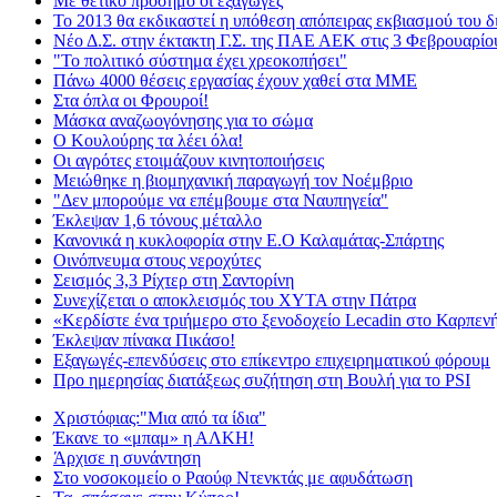
Με θετικό πρόσημο οι εξαγωγές
Το 2013 θα εκδικαστεί η υπόθεση απόπειρας εκβιασμού του δ
Νέο Δ.Σ. στην έκτακτη Γ.Σ. της ΠΑΕ ΑΕΚ στις 3 Φεβρουαρίο
"Το πολιτικό σύστημα έχει χρεοκοπήσει"
Πάνω 4000 θέσεις εργασίας έχουν χαθεί στα ΜΜΕ
Στα όπλα οι Φρουροί!
Μάσκα αναζωογόνησης για το σώμα
Ο Κουλούρης τα λέει όλα!
Οι αγρότες ετοιμάζουν κινητοποιήσεις
Mειώθηκε η βιομηχανική παραγωγή τον Νοέμβριο
"Δεν μπορούμε να επέμβουμε στα Ναυπηγεία"
Έκλεψαν 1,6 τόνους μέταλλο
Κανονικά η κυκλοφορία στην Ε.Ο Καλαμάτας-Σπάρτης
Οινόπνευμα στους νεροχύτες
Σεισμός 3,3 Ρίχτερ στη Σαντορίνη
Συνεχίζεται ο αποκλεισμός του ΧΥΤΑ στην Πάτρα
«Κερδίστε ένα τριήμερο στο ξενοδοχείο Lecadin στο Καρπενή
Έκλεψαν πίνακα Πικάσο!
Εξαγωγές-επενδύσεις στο επίκεντρο επιχειρηματικού φόρουμ
Προ ημερησίας διατάξεως συζήτηση στη Βουλή για το PSI
Xριστόφιας:"Μια από τα ίδια"
Έκανε το «μπαμ» η ΑΛΚΗ!
Άρχισε η συνάντηση
Στο νοσοκομείο ο Ραούφ Ντενκτάς με αφυδάτωση