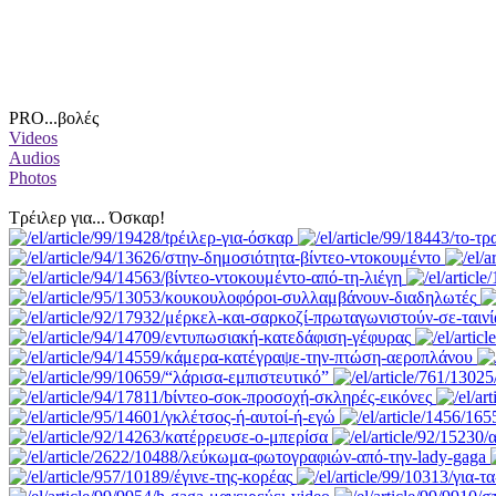
PRO...βολές
Videos
Audios
Photos
Tρέιλερ για... Όσκαρ!