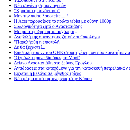
Τα..σπάσανε στην Κύπρο!
Νέα συνάντηση των ηγετών
"Χρήσιμη η συνάντηση"
Μην την πιείτε λουστείτε.....!
H Acer παρουσίασε το πρώτο tablet με οθόνη 1080p
Συλλογικότητα ζητά ο Αναστασιάδης
Μέτρα στήριξης της απασχόλησης
Αναβολή της συνάντησης ζητούν οι Οικολόγοι
"Παρελήφθη η επιστολή"
Δε θα ξεχαστεί...
Επιστολή του γγ του ΟΗΕ στους ηγέτες των δύο κοινοτήτων 
''Οχι άλλη τραγωδία όπως το Μαρί''
Δείπνο Αναστασιάδη στο ζεύγος Ερογλου
Αντιδράσεις στα κατεχόμενα για την κατασκευή πετρελαϊκών
Ερχεται η βελόνα σε μέγεθος τρίχας
Νέα μέτρα κατά της ανεργίας στην Κύπρο