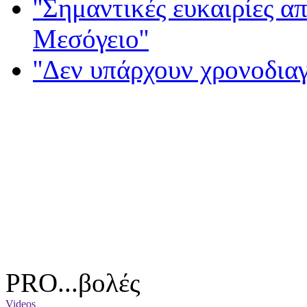
''Σημαντικές ευκαιρίες α
Μεσόγειο''
''Δεν υπάρχουν χρονοδια
PRO...βολές
Videos