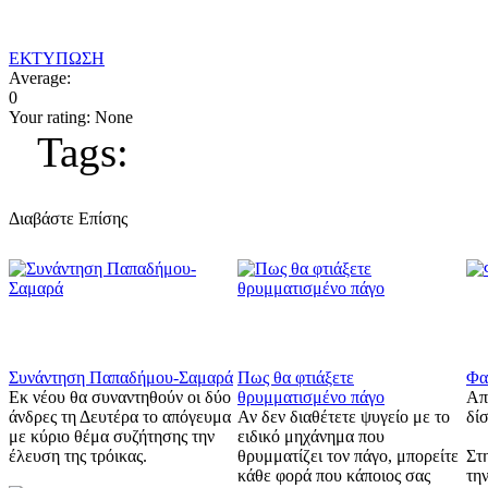
ΕΚΤΥΠΩΣΗ
Average:
0
Your rating:
None
Tags:
Διαβάστε Επίσης
Συνάντηση Παπαδήμου-Σαμαρά
Πως θα φτιάξετε
Φα
Εκ νέου θα συναντηθούν οι δύο
θρυμματισμένο πάγο
Απ
άνδρες τη Δευτέρα το απόγευμα
Αν δεν διαθέτετε ψυγείο με το
δίσ
με κύριο θέμα συζήτησης την
ειδικό μηχάνημα που
έλευση της τρόικας.
θρυμματίζει τον πάγο, μπορείτε
Στη
κάθε φορά που κάποιος σας
τη