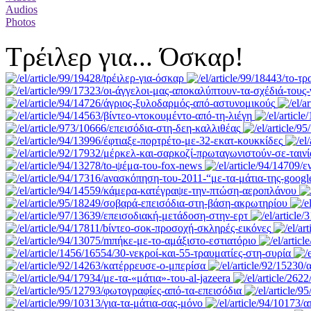
Audios
Photos
Tρέιλερ για... Όσκαρ!