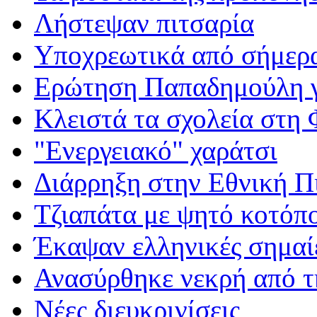
Λήστεψαν πιτσαρία
Υποχρεωτικά από σήμερα
Ερώτηση Παπαδημούλη γ
Κλειστά τα σχολεία στη
"Ενεργειακό" χαράτσι
Διάρρηξη στην Εθνική Π
Τζιαπάτα με ψητό κοτόπ
Έκαψαν ελληνικές σημαί
Ανασύρθηκε νεκρή από 
Νέες διευκρινίσεις