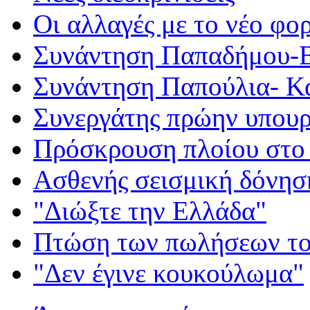
Οι αλλαγές με το νέο φο
Συνάντηση Παπαδήμου-Β
Συνάντηση Παπούλια- Κ
Συνεργάτης πρώην υπου
Πρόσκρουση πλοίου στο 
Ασθενής σεισμική δόνησ
"Διώξτε την Ελλάδα"
Πτώση των πωλήσεων το
"Δεν έγινε κουκούλωμα"