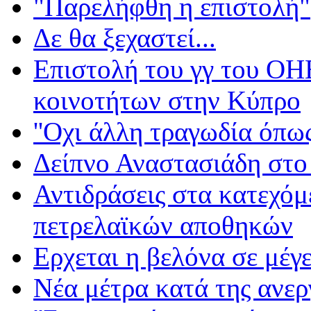
"Παρελήφθη η επιστολή"
Δε θα ξεχαστεί...
Επιστολή του γγ του ΟΗΕ
κοινοτήτων στην Κύπρο
''Οχι άλλη τραγωδία όπως
Δείπνο Αναστασιάδη στο
Αντιδράσεις στα κατεχόμ
πετρελαϊκών αποθηκών
Ερχεται η βελόνα σε μέγε
Νέα μέτρα κατά της ανερ