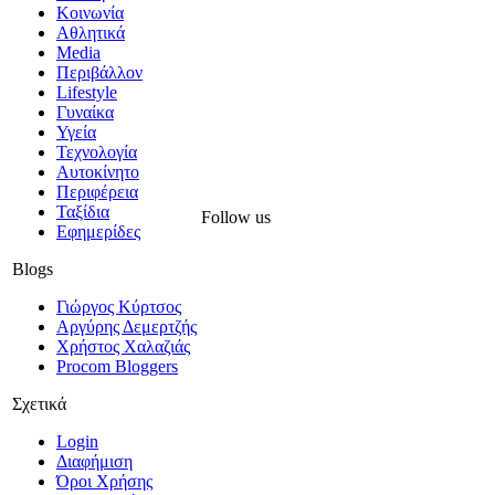
Κοινωνία
Αθλητικά
Media
Περιβάλλον
Lifestyle
Γυναίκα
Υγεία
Τεχνολογία
Αυτοκίνητο
Περιφέρεια
Ταξίδια
Follow us
Εφημερίδες
Blogs
Γιώργος Κύρτσος
Αργύρης Δεμερτζής
Χρήστος Χαλαζιάς
Procom Bloggers
Σχετικά
Login
Διαφήμιση
Όροι Χρήσης