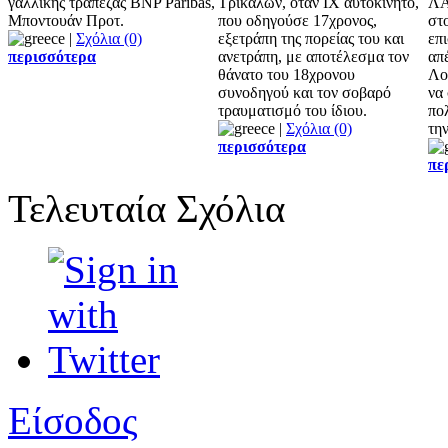
γαλλικής τράπεζας BNP Paribas,
Τρικάλων, όταν ΙΧ αυτοκίνητο,
ΛΑ
Μποντουάν Προτ.
που οδηγούσε 17χρονος,
στ
|
Σχόλια (0)
εξετράπη της πορείας του και
επ
περισσότερα
ανετράπη, με αποτέλεσμα τον
απ
θάνατο του 18χρονου
Λο
συνοδηγού και τον σοβαρό
να
τραυματισμό του ίδιου.
πο
|
Σχόλια (0)
την
περισσότερα
πε
Τελευταία Σχόλια
Είσοδος