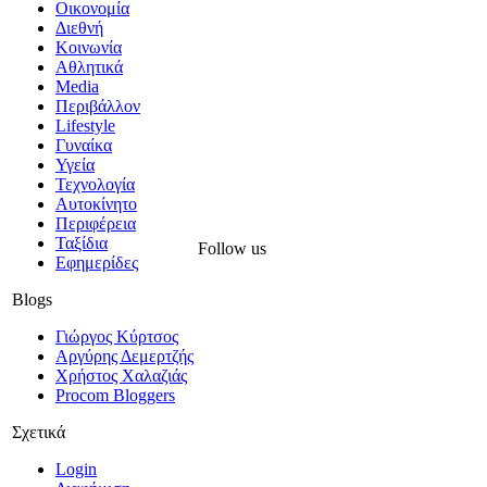
Οικονομία
Διεθνή
Κοινωνία
Αθλητικά
Media
Περιβάλλον
Lifestyle
Γυναίκα
Υγεία
Τεχνολογία
Αυτοκίνητο
Περιφέρεια
Ταξίδια
Follow us
Εφημερίδες
Blogs
Γιώργος Κύρτσος
Αργύρης Δεμερτζής
Χρήστος Χαλαζιάς
Procom Bloggers
Σχετικά
Login