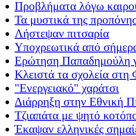
Προβλήματα λόγω καιρο
Τα μυστικά της προπόνη
Λήστεψαν πιτσαρία
Υποχρεωτικά από σήμερα
Ερώτηση Παπαδημούλη γ
Κλειστά τα σχολεία στη
"Ενεργειακό" χαράτσι
Διάρρηξη στην Εθνική Π
Τζιαπάτα με ψητό κοτόπ
Έκαψαν ελληνικές σημαί