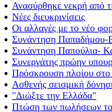
Ανασύρθηκε νεκρή από 
Νέες διευκρινίσεις
Οι αλλαγές με το νέο φο
Συνάντηση Παπαδήμου-Β
Συνάντηση Παπούλια- Κ
Συνεργάτης πρώην υπου
Πρόσκρουση πλοίου στο 
Ασθενής σεισμική δόνησ
"Διώξτε την Ελλάδα"
Πτώση των πωλήσεων το