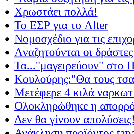
Χρωστάει πολλά!
Το EΣΡ για το Alter
Νομοσχέδιο για τις επι
Aναζητούνται οι δράστες
Τα..."μαγειρεύουν" στ
Κουλούρης:"Θα τους τσα
Mετέφερε 4 κιλά ναρκωτ
Ολοκληρώθηκε η απορρό
Δεν θα γίνουν απολύσεις
Ανάκληση προϊόντος tap