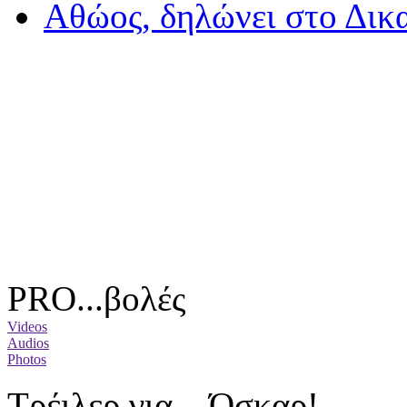
Aθώος, δηλώνει στο Δικ
PRO...βολές
Videos
Audios
Photos
Tρέιλερ για... Όσκαρ!