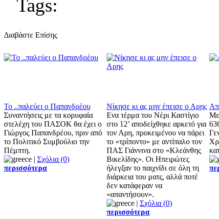
Tags:
Διαβάστε Επίσης
Το ..παλεύει ο Παπανδρέου
Νίκησε κι ας μην έπεισε ο Αρης
Απ
Συναντήσεις με τα κορυφαία
Ενα τέρμα του Νέρι Καστίγιο
Με
στελέχη του ΠΑΣΟΚ θα έχει ο
στο 12’ αποδείχθηκε αρκετό για
63
Γιώργος Παπανδρέου, πριν από
τον Αρη, προκειμένου να πάρει
Γε
το Πολιτικό Συμβούλιο την
το «τρίποντο» με αντίπαλο τον
Χρ
Πέμπτη.
ΠΑΣ Γιάννινα στο «Κλεάνθης
κα
|
Σχόλια (0)
Βικελίδης». Οι Ηπειρώτες
περισσότερα
ήλεγξαν το παιχνίδι σε όλη τη
πε
διάρκεια του ματς, αλλά ποτέ
δεν κατάφεραν να
«απαντήσουν».
|
Σχόλια (0)
περισσότερα