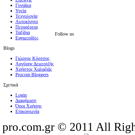
Γυναίκα
Υγεία
Τεχνολογία
Αυτοκίνητο
Περιφέρεια
Ταξίδια
Follow us
Εφημερίδες
Blogs
Γιώργος Κύρτσος
Αργύρης Δεμερτζής
Χρήστος Χαλαζιάς
Procom Bloggers
Σχετικά
Login
Διαφήμιση
Όροι Χρήσης
Επικοινωνία
pro.com.gr © 2011 All Rig