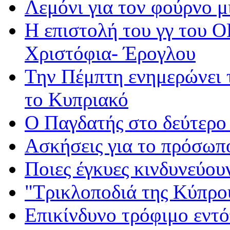
Λεμόνι για τον φούρνο 
Η επιστολή του γγ του 
Χριστόφια- Έρογλου
Την Πέμπτη ενημερώνει 
το Κυπριακό
Ο Παγδατής στο δεύτερο 
Ασκήσεις για το πρόσωπ
Ποιες έγκυες κινδυνεύου
"Tρικλοποδιά της Κύπρο
Επικίνδυνο τρόφιμο εντό