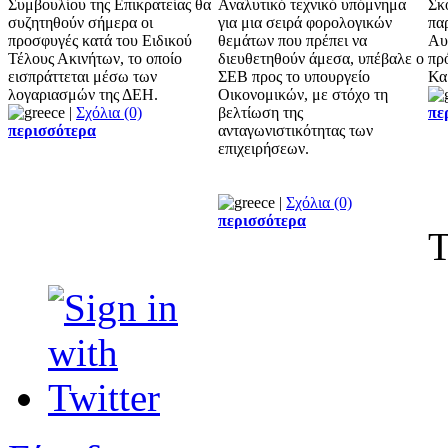
Συμβουλίου της Επικρατείας θα
Αναλυτικό τεχνικό υπόμνημα
Σκ
συζητηθούν σήμερα οι
για μια σειρά φορολογικών
πα
προσφυγές κατά του Ειδικού
θεμάτων που πρέπει να
Αυ
Τέλους Ακινήτων, το οποίο
διευθετηθούν άμεσα, υπέβαλε ο
πρ
εισπράττεται μέσω των
ΣΕΒ προς το υπουργείο
Κα
λογαριασμών της ΔΕΗ.
Οικονομικών, με στόχο τη
|
Σχόλια (0)
βελτίωση της
πε
περισσότερα
ανταγωνιστικότητας των
επιχειρήσεων.
|
Σχόλια (0)
περισσότερα
Τ