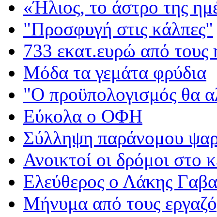
«Ήλιος, το άστρο της ημ
"Προσφυγή στις κάλπες"
733 εκατ.ευρώ από τους 
Μόδα τα γεμάτα φρύδια
"Ο προϋπολογισμός θα α
Εύκολα ο ΟΦΗ
Σύλληψη παράνομου ψα
Ανοικτοί οι δρόμοι στο 
Ελεύθερος ο Λάκης Γαβ
Μήνυμα από τους εργαζ