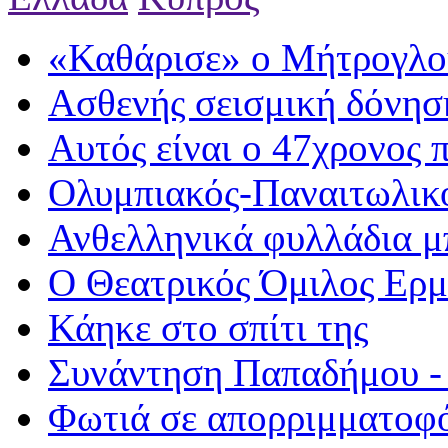
«Καθάρισε» ο Μήτρογλο
Ασθενής σεισμική δόνησ
Αυτός είναι ο 47χρονος 
Ολυμπιακός-Παναιτωλικό
Ανθελληνικά φυλλάδια 
Ο Θεατρικός Όμιλος Ερμ
Κάηκε στο σπίτι της
Συνάντηση Παπαδήμου -
Φωτιά σε απορριμματοφ