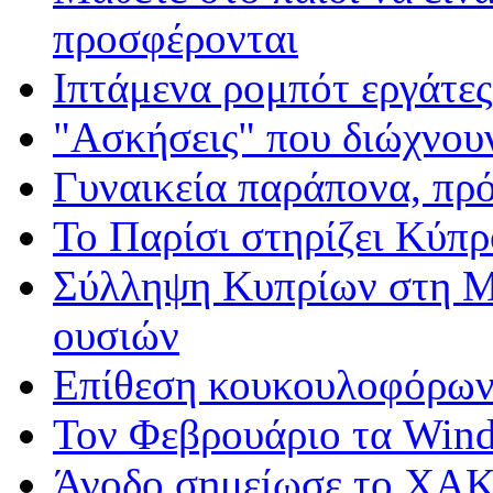
προσφέρονται
Ιπτάμενα ρομπότ εργάτε
"Ασκήσεις" που διώχνουν
Γυναικεία παράπονα, πρ
Το Παρίσι στηρίζει Κύπρ
Σύλληψη Κυπρίων στη Μ
ουσιών
Επίθεση κουκουλοφόρω
Τον Φεβρουάριο τα Wind
Άνοδο σημείωσε το ΧΑ