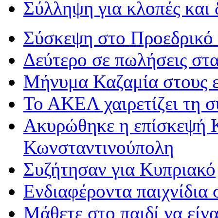
Σύλληψη για κλοπές και 
Σύσκεψη στο Προεδρικό 
Δεύτερο σε πωλήσεις στα 
Μήνυμα Καζαμία στους 
Το ΑΚΕΛ χαιρετίζει τη σ
Aκυρώθηκε η επίσκεψή 
Κωνσταντινούπολη
Συζήτησαν για Κυπριακό
Ενδιαφέροντα παιχνίδια
Μάθετε στο παιδί να είνα