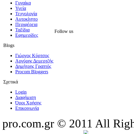
Γυναίκα
Υγεία
Τεχνολογία
Αυτοκίνητο
Περιφέρεια
Ταξίδια
Follow us
Εφημερίδες
Blogs
Γιώργος Κύρτσος
Αργύρης Δεμερτζής
Δημήτρης Γραπτός
Procom Bloggers
Σχετικά
Login
Διαφήμιση
Όροι Χρήσης
Επικοινωνία
pro.com.gr © 2011 All Rig