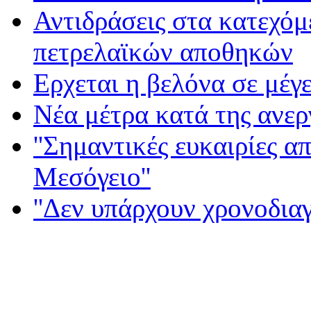
Αντιδράσεις στα κατεχόμ
πετρελαϊκών αποθηκών
Ερχεται η βελόνα σε μέγε
Νέα μέτρα κατά της ανερ
''Σημαντικές ευκαιρίες α
Μεσόγειο''
''Δεν υπάρχουν χρονοδια