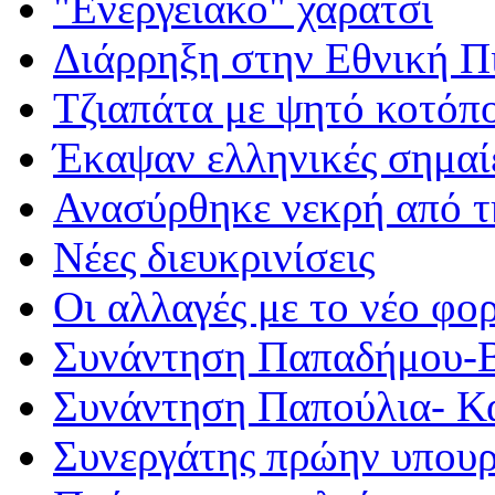
"Ενεργειακό" χαράτσι
Διάρρηξη στην Εθνική Π
Τζιαπάτα με ψητό κοτόπ
Έκαψαν ελληνικές σημαί
Ανασύρθηκε νεκρή από 
Νέες διευκρινίσεις
Οι αλλαγές με το νέο φο
Συνάντηση Παπαδήμου-Β
Συνάντηση Παπούλια- Κ
Συνεργάτης πρώην υπου