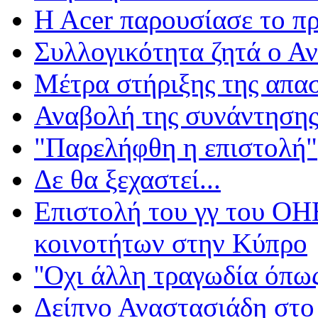
H Acer παρουσίασε το πρ
Συλλογικότητα ζητά ο Α
Μέτρα στήριξης της απα
Αναβολή της συνάντησης
"Παρελήφθη η επιστολή"
Δε θα ξεχαστεί...
Επιστολή του γγ του ΟΗΕ
κοινοτήτων στην Κύπρο
''Οχι άλλη τραγωδία όπως
Δείπνο Αναστασιάδη στο