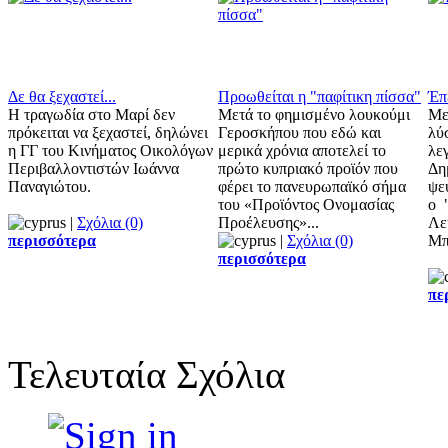
Δε θα ξεχαστεί...
Προωθείται η "παφίτικη πίσσα"
Έπ
Η τραγωδία στο Μαρί δεν
Μετά το φημισμένο λουκούμι
Με
πρόκειται να ξεχαστεί, δηλώνει
Γεροσκήπου που εδώ και
λύ
η ΓΓ του Κινήματος Οικολόγων
μερικά χρόνια αποτελεί το
λε
Περιβαλλοντιστών Ιωάννα
πρώτο κυπριακό προϊόν που
Δη
Παναγιώτου.
φέρει το πανευρωπαϊκό σήμα
ψε
του «Προϊόντος Ονομασίας
ο 
|
Σχόλια (0)
Προέλευσης»...
Λε
περισσότερα
|
Σχόλια (0)
Μπ
περισσότερα
πε
Τελευταία Σχόλια