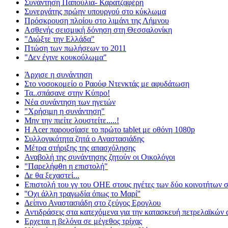
Συνάντηση Παπούλια- Καρατζαφέρη
Συνεργάτης πρώην υπουργού στο κύκλωμα
Πρόσκρουση πλοίου στο λιμάνι της Λήμνου
Ασθενής σεισμική δόνηση στη Θεσσαλονίκη
"Διώξτε την Ελλάδα"
Πτώση των πωλήσεων το 2011
"Δεν έγινε κουκούλωμα"
Άρχισε η συνάντηση
Στο νοσοκομείο ο Ραούφ Ντενκτάς με αφυδάτωση
Τα..σπάσανε στην Κύπρο!
Νέα συνάντηση των ηγετών
"Χρήσιμη η συνάντηση"
Μην την πιείτε λουστείτε.....!
H Acer παρουσίασε το πρώτο tablet με οθόνη 1080p
Συλλογικότητα ζητά ο Αναστασιάδης
Μέτρα στήριξης της απασχόλησης
Αναβολή της συνάντησης ζητούν οι Οικολόγοι
"Παρελήφθη η επιστολή"
Δε θα ξεχαστεί...
Επιστολή του γγ του ΟΗΕ στους ηγέτες των δύο κοινοτήτων 
''Οχι άλλη τραγωδία όπως το Μαρί''
Δείπνο Αναστασιάδη στο ζεύγος Ερογλου
Αντιδράσεις στα κατεχόμενα για την κατασκευή πετρελαϊκών
Ερχεται η βελόνα σε μέγεθος τρίχας