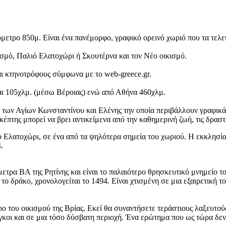
όμετρο 850μ. Είναι ένα πανέμορφο, γραφικό ορεινό χωριό που τα τελε
ισμό, Παλιό Ελατοχώρι ή Σκουτέρνα και τον Νέο οικισμό.
αι κτηνοτρόφους σύμφωνα με το web-greece.gr.
αι 105χλμ. (μέσω Βέροιας) ενώ από Αθήνα 460χλμ.
των Αγίων Κωνσταντίνου και Ελένης την οποία περιβάλλουν γραφικά 
πτης μπορεί να βρει αντικείμενα από την καθημερινή ζωή, τις δραστη
ό Ελατοχώρι, σε ένα από τα ψηλότερα σημεία του χωριού. Η εκκλησία 
.
μετρα ΒΑ της Ρητίνης και είναι το παλαιότερο θρησκευτικό μνημείο 
 το δράκο, χρονολογείται το 1494. Είναι χτισμένη σε μια εξαιρετική 
ο του οικισμού της Βρίας. Εκεί θα συναντήσετε τεράστιους λαξευτούς
κοι και σε μια τόσο δύσβατη περιοχή. Ένα ερώτημα που ως τώρα δεν